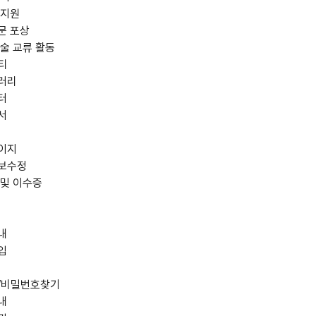
 지원
문 포상
술 교류 활동
티
러리
터
서
이지
보수정
 및 이수증
내
입
/비밀번호찾기
내