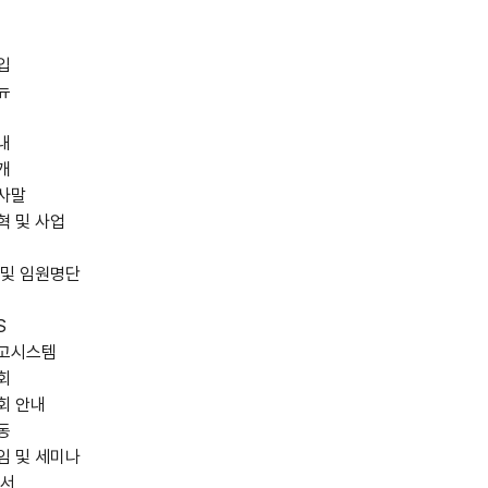
입
뉴
내
개
사말
혁 및 사업
 및 임원명단
S
고시스템
회
회 안내
동
임 및 세미나
저서