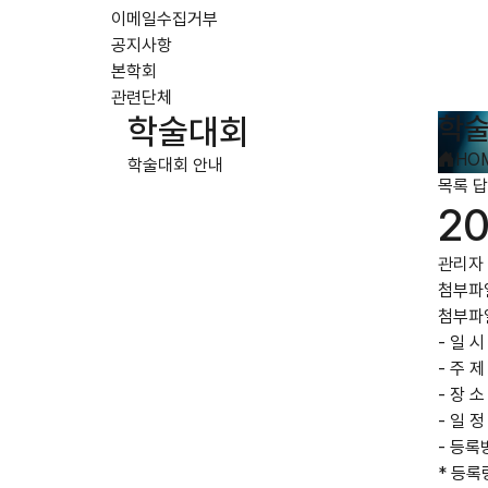
이메일수집거부
공지사항
본학회
관련단체
학술
학술대회
HO
학술대회 안내
목록
답
2
관리자
첨부파
첨부파
- 일 시
- 주 
- 장 
- 일 정
- 등록방
* 등