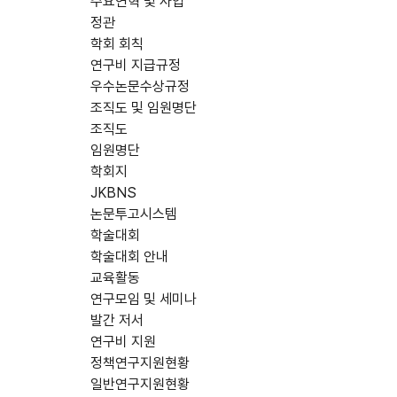
주요연혁 및 사업
정관
학회 회칙
연구비 지급규정
우수논문수상규정
조직도 및 임원명단
조직도
임원명단
학회지
JKBNS
논문투고시스템
학술대회
학술대회 안내
교육활동
연구모임 및 세미나
발간 저서
연구비 지원
정책연구지원현황
일반연구지원현황