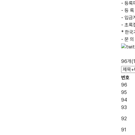
- 등록마
- 등 
- 입금
- 초록접
* 한국기
- 문 의
96개(
번호
96
95
94
93
92
91