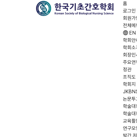
홈
로그인
회원가
전체메
EN
학회안
학회소
회장인
주요연
정관
조직도
학회지
JKBN
논문투
학술대
학술대
교육활
연구모
발간 