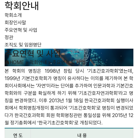
학회안내
학회소개
회장인사말
주요연혁 및 사업
정관
조직도 및 임원명단
주요연혁 및 사업
HOME
>
학회안내
>
주요연혁 및 사업
본 학회의 명칭은 1998년 창립 당시 '기초간호과학회'였는데,
1999년 기본간호학회가 명칭이 유사하다는 이의를 제기하여 본 학
회이사회에서는 '자연'이라는 단어를 추가하여 인문과학과 기본간호
학회와의 구분을 확실하게 하기 위해 '기초간호자연과학회'라고 명
칭을 변경하였다. 이후 2013년 1월 18일 한국간호과학회 실행이사
회에서 학회명침개정이 통과되어 '기초간호학회'로 명칭이 변경되었
다가 한국간호과학회 회원 학회명칭관련 통일성을 위해 2015년 12
월 정기총회에서 ‘한국기초간호학회’로 개칭되었다.
연 도
내 용