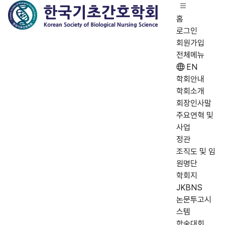
홈
로그인
회원가입
전체메뉴
EN
학회안내
학회소개
회장인사말
주요연혁 및
사업
정관
조직도 및 임
원명단
학회지
JKBNS
논문투고시
스템
학술대회