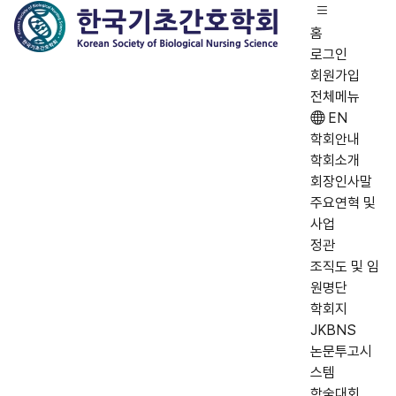
홈
로그인
회원가입
전체메뉴
EN
학회안내
학회소개
회장인사말
주요연혁 및
사업
정관
조직도 및 임
원명단
학회지
JKBNS
논문투고시
스템
학술대회