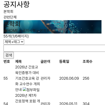
공지사항
본학회
관련단체
본학회
HOME
>
공지사항
>
본학회
55개(1/6페이지)
번호
제목
글쓴이
등록일
조회수
2026년 간호교
육인증평가 대비
55
기초간호교육 강
관리자
2026.06.09
256
화 교수연수 개최
안내
2026년 제1차
간호정책 포럼 개
54
관리자
2026.05.11
304