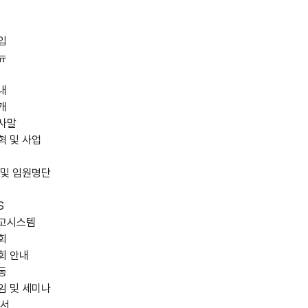
입
뉴
내
개
사말
혁 및 사업
 및 임원명단
S
고시스템
회
회 안내
동
임 및 세미나
저서