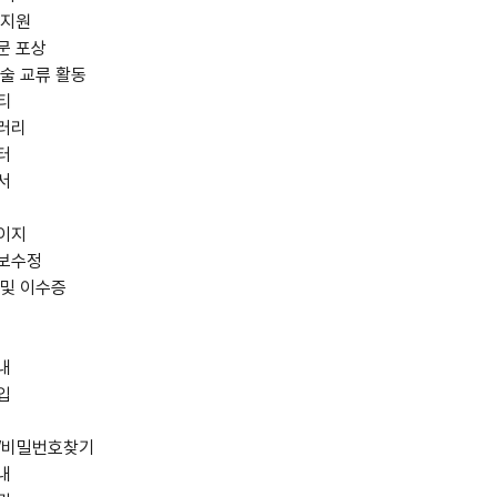
 지원
문 포상
술 교류 활동
티
러리
터
서
이지
보수정
 및 이수증
내
입
/비밀번호찾기
내