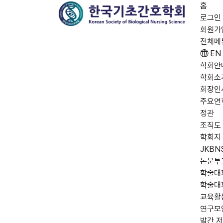
홈
로그인
회원가
전체메
EN
학회안
학회소
회장인
주요연
정관
조직도
학회지
JKBN
논문투
학술대
학술대
교육활
연구모
발간 