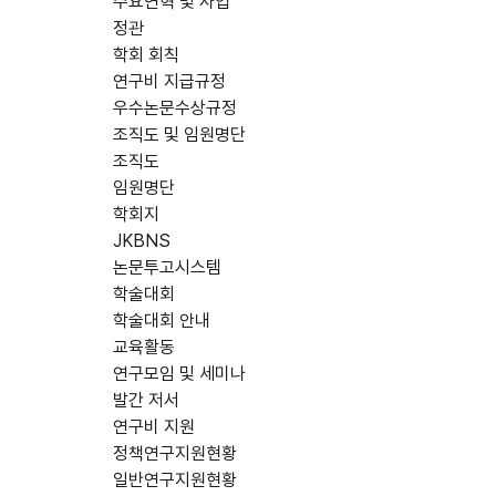
주요연혁 및 사업
정관
학회 회칙
연구비 지급규정
우수논문수상규정
조직도 및 임원명단
조직도
임원명단
학회지
JKBNS
논문투고시스템
학술대회
학술대회 안내
교육활동
연구모임 및 세미나
발간 저서
연구비 지원
정책연구지원현황
일반연구지원현황