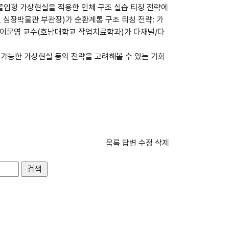
몰입형 가상현실을 적용한 인체 구조 실습 티칭 전략에
,
심장박물관 부관장
)
가 순환계통 구조 티칭 전략
:
가
 이문영 교수
(
호남대학교 작업치료학과
)
가 다채널
/
다
 가능한 가상현실 등의 전략을 고려해볼 수 있는 기회
목록
답변
수정
삭제