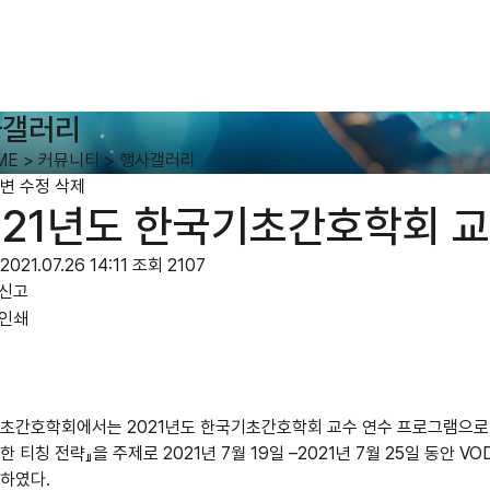
사갤러리
ME
>
커뮤니티
>
행사갤러리
변
수정
삭제
021년도 한국기초간호학회 
2021.07.26 14:11
조회 2107
신고
인쇄
초간호학회에서는
2021
년도 한국기초간호학회 교수 연수 프로그램으
한 티칭 전략
』
을 주제로
2021
년
7
월
19
일
–
2021
년
7
월
25
일 동안
VO
최하였다
.