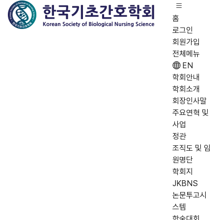
홈
로그인
회원가입
전체메뉴
EN
학회안내
학회소개
회장인사말
주요연혁 및
사업
정관
조직도 및 임
원명단
학회지
JKBNS
논문투고시
스템
학술대회