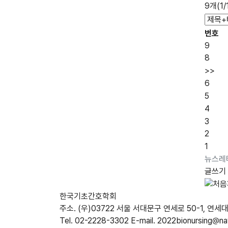
9개(1
번호
9
8
>>
6
5
4
3
2
1
뉴스레
글쓰기
한국기초간호학회
주소. (우)03722 서울 서대문구 연세로 50-1, 연
Tel. 02-2228-3302
E-mail. 2022bionursing@n