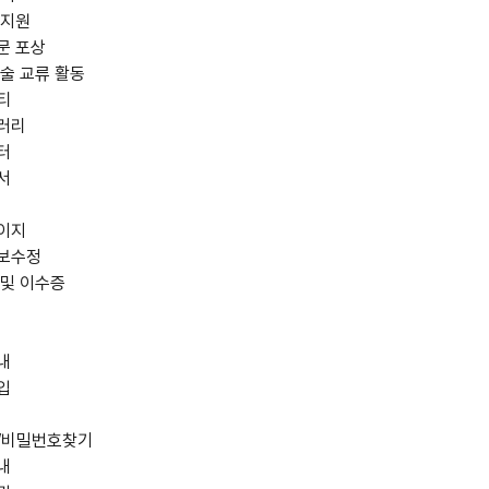
 지원
문 포상
술 교류 활동
티
러리
터
서
이지
보수정
 및 이수증
내
입
/비밀번호찾기
내