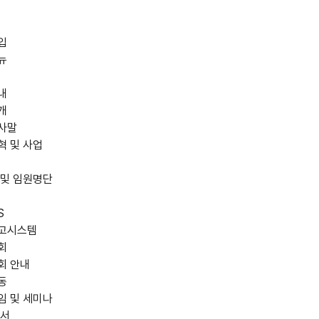
입
뉴
내
개
사말
혁 및 사업
 및 임원명단
S
고시스템
회
회 안내
동
임 및 세미나
저서