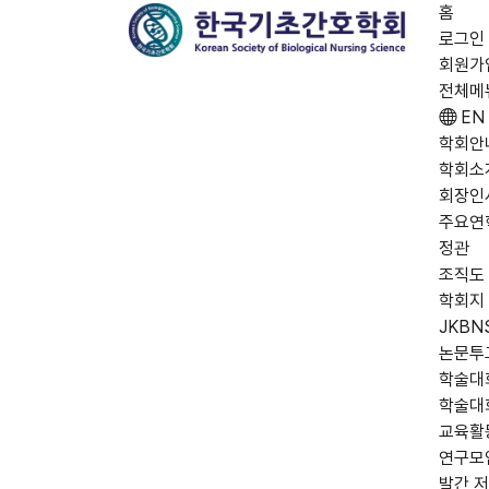
홈
로그인
회원가
전체메
EN
학회안
학회소
회장인
주요연
정관
조직도
학회지
JKBN
논문투
학술대
학술대
교육활
연구모
발간 