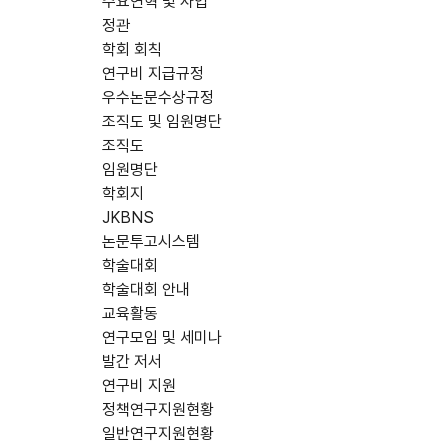
주요연혁 및 사업
정관
학회 회칙
연구비 지급규정
우수논문수상규정
조직도 및 임원명단
조직도
임원명단
학회지
JKBNS
논문투고시스템
학술대회
학술대회 안내
교육활동
연구모임 및 세미나
발간 저서
연구비 지원
정책연구지원현황
일반연구지원현황