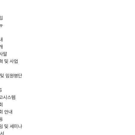
입
뉴
내
개
사말
혁 및 사업
 및 임원명단
S
고시스템
회
회 안내
동
임 및 세미나
저서