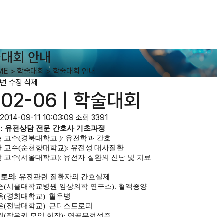
대회 안내
ME
>
학술대회
>
학술대회 안내
변
수정
삭제
002-06 | 학술대회
2014-09-11 10:03:09
조회 3391
제
:
유전상담 전문 간호사 기초과정
 교수
(
경북대학교
):
유전학과 간호
 교수
(
순천향대학교
):
유전성 대사질환
 교수
(
서울대학교
):
유전자 질환의 진단 및 치료
널토의
:
유전관련 질환자의 간호실제
순
(
서울대학교병원 임상의학 연구소
):
혈액종양
옥
(
경희대학교
):
혈우병
은
(
전남대학교
):
근디스트로피
원
(
작은키 모임 회장
):
연골무형성증