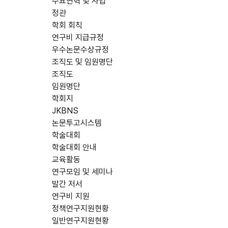
주요연혁 및 사업
정관
학회 회칙
연구비 지급규정
우수논문수상규정
조직도 및 임원명단
조직도
임원명단
학회지
JKBNS
논문투고시스템
학술대회
학술대회 안내
교육활동
연구모임 및 세미나
발간 저서
연구비 지원
정책연구지원현황
일반연구지원현황