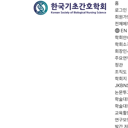
홈
로그인
회원가
전체메
EN
학회안
학회소
회장인
주요연
정관
조직도
학회지
JKBN
논문투
학술대
학술대
교육활
연구모
발간 