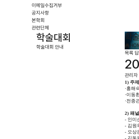
이메일수집거부
공지사항
본학회
관련단체
학술
학술대회
HO
학술대회 안내
목록
답
2
관리자
1)
주
·
홍해숙
·
이동환
·
전종관
2)
패
-
인미
-
김원
-
오상
-
김동