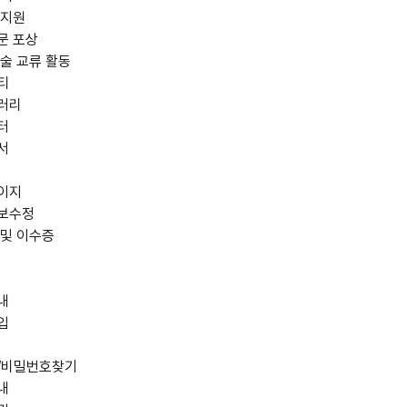
 지원
문 포상
술 교류 활동
티
러리
터
서
이지
보수정
 및 이수증
내
입
/비밀번호찾기
내