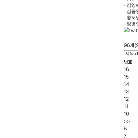
-
김영
- 김증
-
황도
-
엄영
96개(
번호
16
15
14
13
12
11
10
>>
8
7