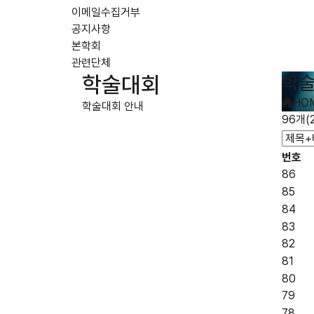
이메일수집거부
공지사항
본학회
관련단체
학술
학술대회
HO
학술대회 안내
96개(
번호
86
85
84
83
82
81
80
79
78