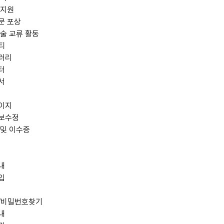
 지원
문 포상
술 교류 활동
티
러리
터
서
이지
보수정
 및 이수증
내
입
/비밀번호찾기
내