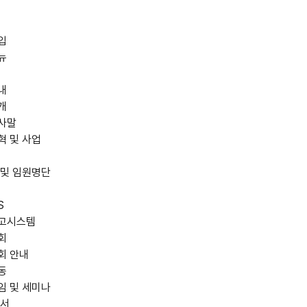
입
뉴
내
개
사말
혁 및 사업
 및 임원명단
S
고시스템
회
회 안내
동
임 및 세미나
저서