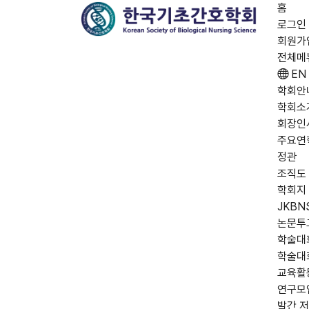
홈
로그인
회원가
전체메
EN
학회안
학회소
회장인
주요연
정관
조직도
학회지
JKBN
논문투
학술대
학술대
교육활
연구모
발간 