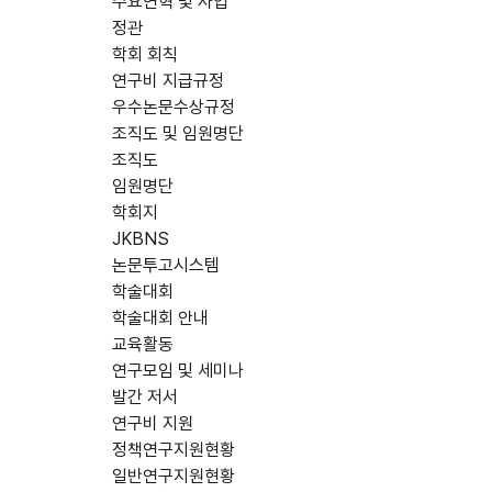
주요연혁 및 사업
정관
학회 회칙
연구비 지급규정
우수논문수상규정
조직도 및 임원명단
조직도
임원명단
학회지
JKBNS
논문투고시스템
학술대회
학술대회 안내
교육활동
연구모임 및 세미나
발간 저서
연구비 지원
정책연구지원현황
일반연구지원현황