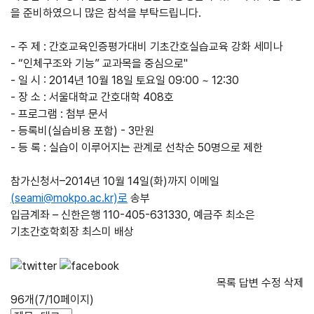
을 준비하였으니 많은 참석을 부탁드립니다.
- 주 제 : 간호교육인증평가대비 기초간호실습교육 강화 세미나
- “인체구조와 기능” 교과목을 중심으로"
- 일 시 : 2014년 10월 18일 토요일 09:00 ~ 12:30
- 장 소 : 서울대학교 간호대학 408호
- 프로그램 : 첨부 문서
- 등록비(실습비용 포함) - 3만원
- 등 록 : 실습이 이루어지는 관계로 선착순 50명으로 제한
참가신청서–2014년 10월 14일(화)까지 이메일
(seami@mokpo.ac.kr)로
송부
입금계좌 – 신한은행 110-405-631330, 예금주 최소은
기초간호학회장 최스미 배상
목록
답변
수정
삭제
96개(7/10페이지)