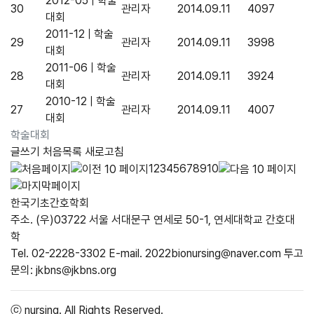
2012-05 | 학술
30
관리자
2014.09.11
4097
대회
2011-12 | 학술
29
관리자
2014.09.11
3998
대회
2011-06 | 학술
28
관리자
2014.09.11
3924
대회
2010-12 | 학술
27
관리자
2014.09.11
4007
대회
학술대회
글쓰기
처음목록
새로고침
1
2
3
4
5
6
7
8
9
10
한국기초간호학회
주소. (우)03722 서울 서대문구 연세로 50-1, 연세대학교 간호대
학
Tel. 02-2228-3302
E-mail. 2022bionursing@naver.com
투고
문의: jkbns@jkbns.org
ⓒ nursing.
All Rights Reserved.