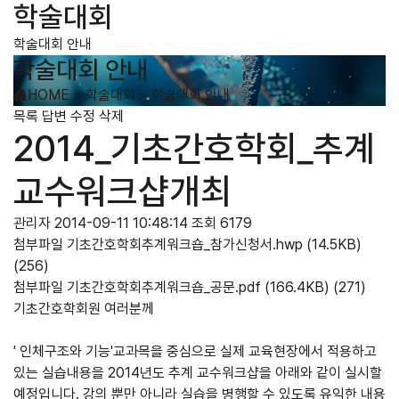
학술대회
학술대회 안내
학술대회 안내
HOME
>
학술대회
>
학술대회 안내
목록
답변
수정
삭제
2014_기초간호학회_추계
교수워크샵개최
관리자
2014-09-11 10:48:14
조회 6179
첨부파일
기초간호학회추계워크숍_참가신청서.hwp
(14.5KB)
(256)
첨부파일
기초간호학회추계워크숍_공문.pdf
(166.4KB)
(271)
기초간호학회원 여러분께
' 인체구조와 기능'교과목을 중심으로 실제 교육현장에서 적용하고
있는 실습내용을 2014년도 추계 교수워크샵을 아래와 같이 실시할
예정입니다. 강의 뿐만 아니라 실습을 병행할 수 있도록 유익한 내용