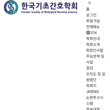
홈
로그인
회원가입
전체메뉴
EN
학회안내
학회소개
회장인사말
주요연혁 및
사업
정관
조직도 및 임
원명단
학회지
JKBNS
논문투고시
스템
학술대회