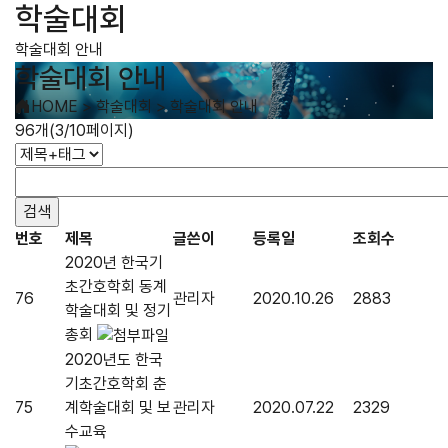
학술대회
학술대회 안내
학술대회 안내
HOME
>
학술대회
>
학술대회 안내
96개(3/10페이지)
번호
제목
글쓴이
등록일
조회수
2020년 한국기
초간호학회 동계
76
관리자
2020.10.26
2883
학술대회 및 정기
총회
2020년도 한국
기초간호학회 춘
75
계학술대회 및 보
관리자
2020.07.22
2329
수교육