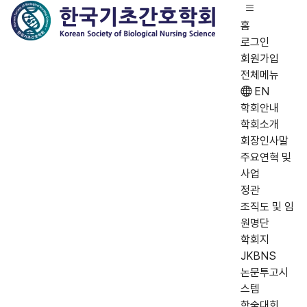
홈
로그인
회원가입
전체메뉴
EN
학회안내
학회소개
회장인사말
주요연혁 및
사업
정관
조직도 및 임
원명단
학회지
JKBNS
논문투고시
스템
학술대회