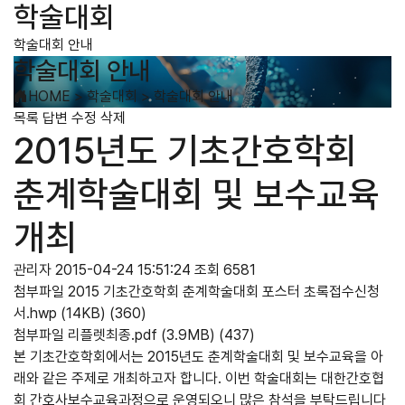
학술대회
학술대회 안내
학술대회 안내
HOME
>
학술대회
>
학술대회 안내
목록
답변
수정
삭제
2015년도 기초간호학회
춘계학술대회 및 보수교육
개최
관리자
2015-04-24 15:51:24
조회 6581
첨부파일
2015 기초간호학회 춘계학술대회 포스터 초록접수신청
서.hwp
(14KB)
(360)
첨부파일
리플렛최종.pdf
(3.9MB)
(437)
본 기초간호학회에서는 2015년도 춘계학술대회 및 보수교육을 아
래와 같은 주제로 개최하고자 합니다. 이번 학술대회는 대한간호협
회 간호사보수교육과정으로 운영되오니 많은 참석을 부탁드립니다