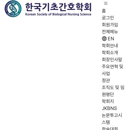
홈
로그인
회원가입
전체메뉴
EN
학회안내
학회소개
회장인사말
주요연혁 및
사업
정관
조직도 및 임
원명단
학회지
JKBNS
논문투고시
스템
학술대회