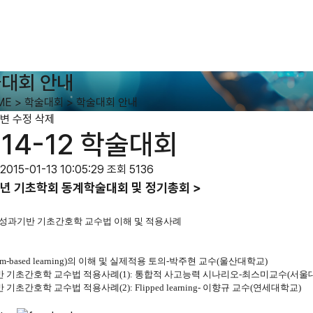
대회 안내
ME
>
학술대회
>
학술대회 안내
변
수정
삭제
014-12 학술대회
2015-01-13 10:05:29
조회 5136
년 기초학회 동계학술대회 및 정기총회 >
성과기반 기초간호학 교수법 이해 및 적용사례
m-based learning)
의 이해 및 실제적용 토의
-
박주현 교수
(
울산대학교
)
 기초간호학 교수법 적용사례
(1):
통합적 사고능력 시나리오
-
최스미교수
(
서울
 기초간호학 교수법 적용사례
(2): Flipped learning-
이향규 교수
(
연세대학교
)