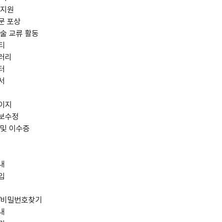
 지원
문 포상
술 교류 활동
티
러리
터
서
이지
보수정
 및 이수증
내
입
/비밀번호찾기
내