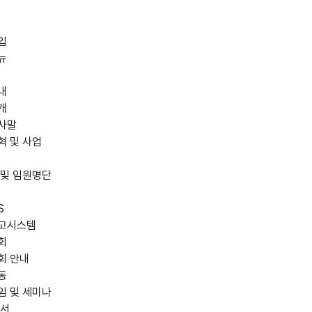
입
뉴
내
개
사말
혁 및 사업
 및 임원명단
S
고시스템
회
회 안내
동
임 및 세미나
저서