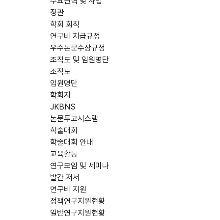
주요연혁 및 사업
정관
학회 회칙
연구비 지급규정
우수논문수상규정
조직도 및 임원명단
조직도
임원명단
학회지
JKBNS
논문투고시스템
학술대회
학술대회 안내
교육활동
연구모임 및 세미나
발간 저서
연구비 지원
정책연구지원현황
일반연구지원현황