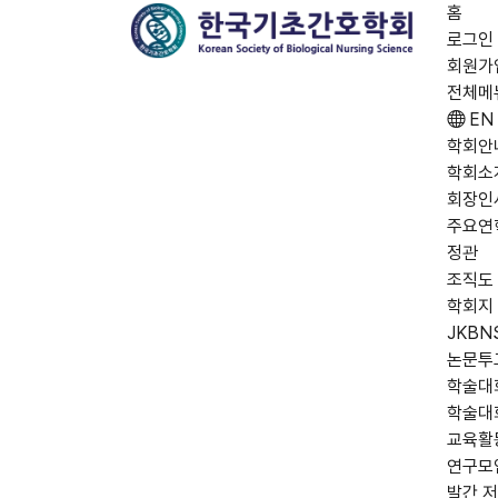
홈
로그인
회원가
전체메
EN
학회안
학회소
회장인
주요연
정관
조직도
학회지
JKBN
논문투
학술대
학술대
교육활
연구모
발간 