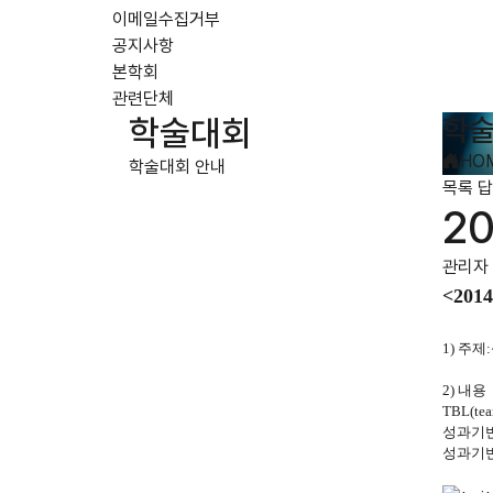
이메일수집거부
공지사항
본학회
관련단체
학술
학술대회
HO
학술대회 안내
목록
답
2
관리자
<2014
1)
주제
:
2)
내용
TBL(tea
성과기반
성과기반