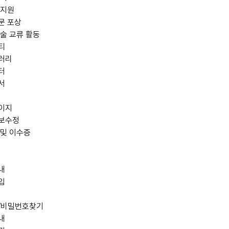
 지원
문 포상
술 교류 활동
티
러리
터
서
이지
보수정
 및 이수증
내
입
/비밀번호찾기
내