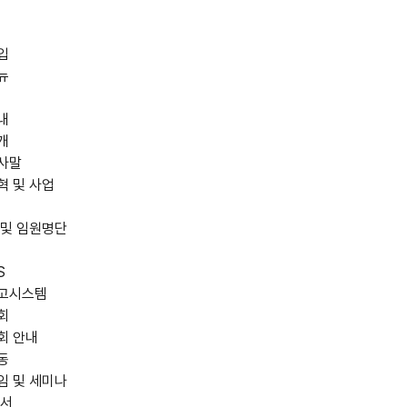
입
뉴
내
개
사말
혁 및 사업
 및 임원명단
S
고시스템
회
회 안내
동
임 및 세미나
저서