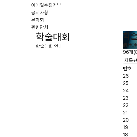
이메일수집거부
공지사항
본학회
관련단체
학술
학술대회
HO
학술대회 안내
96개(
번호
26
25
24
23
22
21
20
19
18