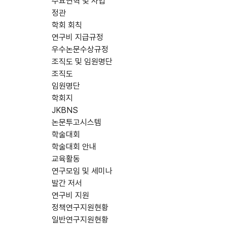
주요연혁 및 사업
정관
학회 회칙
연구비 지급규정
우수논문수상규정
조직도 및 임원명단
조직도
임원명단
학회지
JKBNS
논문투고시스템
학술대회
학술대회 안내
교육활동
연구모임 및 세미나
발간 저서
연구비 지원
정책연구지원현황
일반연구지원현황