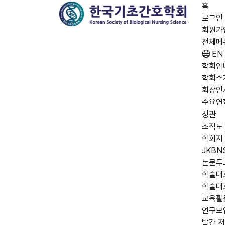
홈
로그인
회원가
전체메
EN
학회안
학회소
회장인
주요연
정관
조직도
학회지
JKBN
논문투
학술대
학술대
교육활
연구모
발간 