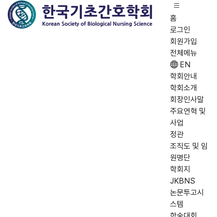
홈
로그인
회원가입
전체메뉴
EN
학회안내
학회소개
회장인사말
주요연혁 및
사업
정관
조직도 및 임
원명단
학회지
JKBNS
논문투고시
스템
학술대회