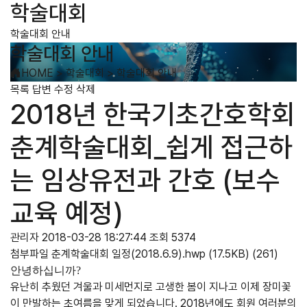
학술대회
학술대회 안내
학술대회 안내
HOME
>
학술대회
>
학술대회 안내
목록
답변
수정
삭제
2018년 한국기초간호학회
춘계학술대회_쉽게 접근하
는 임상유전과 간호 (보수
교육 예정)
관리자
2018-03-28 18:27:44
조회 5374
첨부파일
춘계학술대회 일정(2018.6.9).hwp
(17.5KB)
(261)
안녕하십니까
?
유난히 추웠던 겨울과 미세먼지로 고생한 봄이 지나고 이제 장미꽃
이 만발하는 초여름을 맞게 되었습니다
. 2018
년에도 회원 여러분의