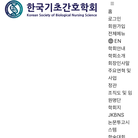
홈
로그인
회원가입
전체메뉴
EN
학회안내
학회소개
회장인사말
주요연혁 및
사업
정관
조직도 및 임
원명단
학회지
JKBNS
논문투고시
스템
학술대회