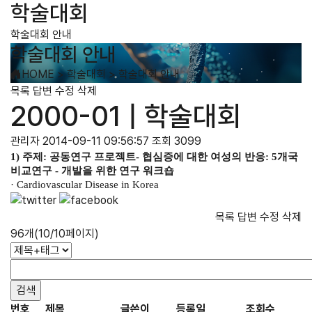
학술대회
학술대회 안내
학술대회 안내
HOME
>
학술대회
>
학술대회 안내
목록
답변
수정
삭제
2000-01 | 학술대회
관리자
2014-09-11 09:56:57
조회 3099
1)
주제
:
공동연구 프로젝트
-
협심증에 대한 여성의 반응
: 5
개국
비교연구
-
개발을 위한 연구 워크숍
· Cardiovascular Disease in Korea
목록
답변
수정
삭제
96개(10/10페이지)
번호
제목
글쓴이
등록일
조회수