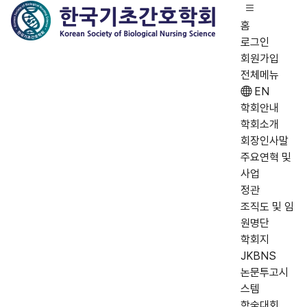
홈
로그인
회원가입
전체메뉴
EN
학회안내
학회소개
회장인사말
주요연혁 및
사업
정관
조직도 및 임
원명단
학회지
JKBNS
논문투고시
스템
학술대회