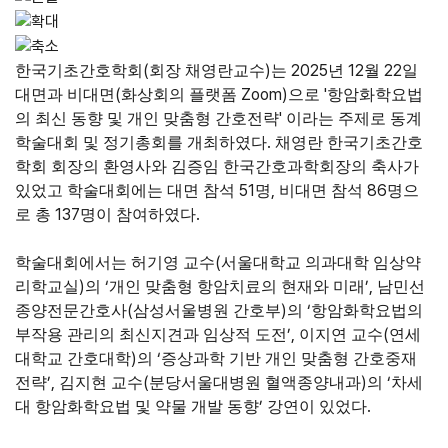
(
)
2025
12
22
한국기초간호학회
회장 채영란교수
는
년
월
일
(
Zoom)
'
대면과 비대면
화상회의 플랫폼
으로
항암화학요법
'
의 최신 동향 및 개인 맞춤형 간호전략
이라는 주제로 동계
.
학술대회 및 정기총회를 개최하였다
채영란 한국기초간호
학회 회장의 환영사와 김증임 한국간호과학회장의 축사가
51
,
86
있었고 학술대회에는 대면 참석
명
비대면 참석
명으
137
.
로 총
명이 참여하였다
(
학술대회에서는 허기영 교수
서울대학교 의과대학 임상약
)
‘
’,
리학교실
의
개인 맞춤형 항암치료의 현재와 미래
남민선
(
)
‘
종양전문간호사
삼성서울병원 간호부
의
항암화학요법의
’,
(
부작용 관리의 최신지견과 임상적 도전
이지연 교수
연세
)
‘
대학교 간호대학
의
증상과학 기반 개인 맞춤형 간호중재
’,
(
)
‘
전략
김지현 교수
분당서울대병원 혈액종양내과
의
차세
’
.
대 항암화학요법 및 약물 개발 동향
강연이 있었다