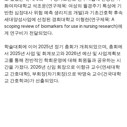
(
:
화여자대학교 석조운
연구제목
여성의 월경주기 특성에 기
)
반한 심장대사 위험 예측 생리지표 개발
과 기초간호학 후속
(
: A
세대양성사업에 선정된 경희대학교 이형란
연구제목
scoping review of biomarkers for use in nursing research)
에
.
게 연구비가 전달되었다
2025
,
학술대회에 이어
년 정기 총회가 개최되었으며
총회에
2025
2026
서
년 사업 및 회계보고와
년 예산 및 사업계획보
고를 통해 전반적인 학회운영에 대해 회원들과 공유하는 시
. 2026
(
간을 가졌다
년 신임 회장으로 이향규 교수
연세대학
),
(
)
(
교 간호대학
부회장
차기회장
으로 박명숙 교수
건국대학
)
.
교 간호학과
가 선출되었다