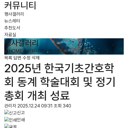
커뮤니티
행사갤러리
뉴스레터
추천도서
자료실
행사갤러리
HOME
>
커뮤니티
>
행사갤러리
목록
답변
수정
삭제
2025년 한국기초간호학
회 동계 학술대회 및 정기
총회 개최 성료
관리자
2025.12.24 09:31
조회 340
신고
인쇄