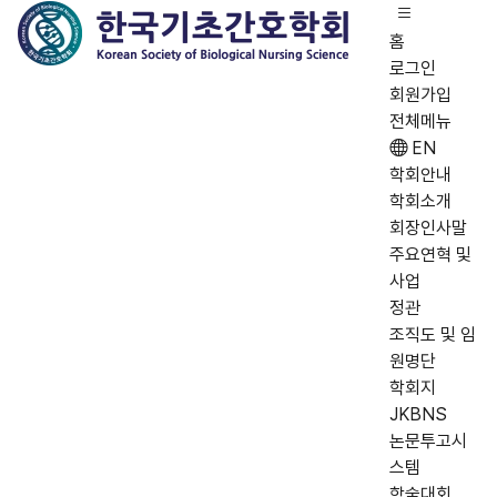
홈
로그인
회원가입
전체메뉴
EN
학회안내
학회소개
회장인사말
주요연혁 및
사업
정관
조직도 및 임
원명단
학회지
JKBNS
논문투고시
스템
학술대회