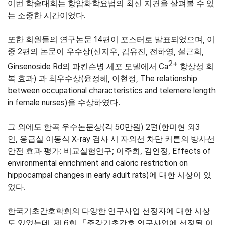
이번 학술대회는 항암화학요법의 최신 지견을 살펴볼 수 있
.
는 소중한 시간이었다
14
,
또한 회원들의 연구논문
편이 포스터로 발표되었으며
이
2
(
,
,
,
,
중
편의 논문이 우수상
신지우
김유진
전하영
설근희
2+
Ginsenoside Rd
Ca
의 파킨슨병 세포 모델에서
항상성 회
)
(
,
, The relationship
복 효과
과 최우수상
윤정혜
이현정
between occupational characteristics and telemere length
in female nurses)
.
을 수상하였다
(
50
) 2
(
3
그 외에도 한곡 우수논문상
각
만원
편
한미현 외
,
X-ray
인
응급실 이동식
검사 시 자외선 차단 커튼의 방사선
:
;
,
, Effects of
안전 효과 평가
비교실험연구
이주희
김연정
environmental enrichment and caloric restriction on
hippocampal changes in early adult rats)
에 대한 시상이 있
.
었다
한국기초간호학회의 다양한 연구사업 선정자에 대한 시상
,
6
도 있었는데
제
회
「
주강기초간호 연구사업에 선정된 이