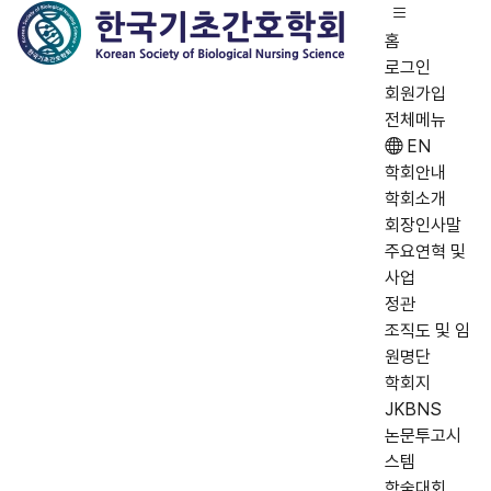
홈
로그인
회원가입
전체메뉴
EN
학회안내
학회소개
회장인사말
주요연혁 및
사업
정관
조직도 및 임
원명단
학회지
JKBNS
논문투고시
스템
학술대회