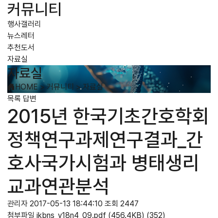
커뮤니티
행사갤러리
뉴스레터
추천도서
자료실
자료실
HOME
>
커뮤니티
>
자료실
목록
답변
2015년 한국기초간호학회
정책연구과제연구결과_간
호사국가시험과 병태생리
교과연관분석
관리자
2017-05-13 18:44:10
조회 2447
첨부파일
jkbns_v18n4_09.pdf
(456.4KB)
(352)